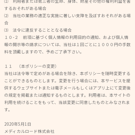
⑴ 利用者または第三者の生命、身体、財産その他の権利利益を害
するおそれがある場合
⑵ 当社の業務の適正な実施に著しい支障を及ぼすおそれがある場
合
⑶ 法令に違反することとなる場合
１０-２ 前項に基づく個人情報の利用目的の通知、および個人情
報の開示等の請求については、当社は１回ごとに１０００円の手数
料を頂戴しますので、予めご了承下さい。
１１ （本ポリシーの変更）
当社は法令等で定めがある場合を除き、本ポリシーを随時変更する
ことができるものとします。変更を行う場合には、本サービスを提
供するウェブサイトまたは電子メールもしくはアプリ上にて変更後
の規定を掲載または通知するものとします。利用者は、本サイトの
利用を続けることをもって、当該変更に同意したものとみなされま
す。
2020年5月1日
メディカルロード株式会社