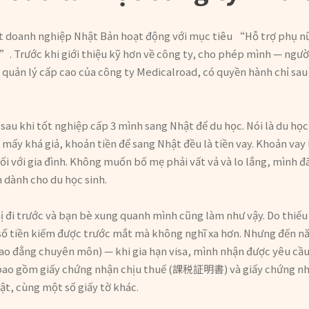
t doanh nghiệp Nhật Bản hoạt động với mục tiêu “Hỗ trợ phụ nữ
”. Trước khi giới thiệu kỹ hơn về công ty, cho phép mình — người 
à quản lý cấp cao của công ty Medicalroad, có quyền hành chỉ sau
sau khi tốt nghiệp cấp 3 mình sang Nhật để du học. Nói là du họ
mấy khá giả, khoản tiền để sang Nhật đều là tiền vay. Khoản vay 
ối với gia đình. Không muốn bố mẹ phải vất vả và lo lắng, mình 
 dành cho du học sinh.
hị đi trước và bạn bè xung quanh mình cũng làm như vậy. Do thiếu 
ề số tiền kiếm được trước mắt mà không nghĩ xa hơn. Nhưng đến n
o đẳng chuyên môn) — khi gia hạn visa, mình nhận được yêu cầu
, bao gồm giấy chứng nhận chịu thuế (課税証明書) và giấy chứng
ật, cùng một số giấy tờ khác.