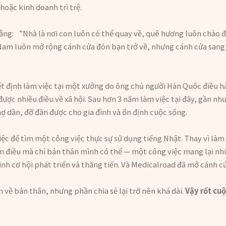
hoặc kinh doanh trì trệ.
 rằng: “Nhà là nơi con luôn có thể quay về, quê hương luôn chào đ
Nam luôn mở rộng cánh cửa đón bạn trở về, nhưng cánh cửa sang 
ết định làm việc tại một xưởng do ông chủ người Hàn Quốc điều h
ợc nhiều điều về xã hội. Sau hơn 3 năm làm việc tại đây, gần nh
ợ dần, đỡ đần được cho gia đình và ổn định cuộc sống.
việc để tìm một công việc thực sự sử dụng tiếng Nhật. Thay vì là
điều mà chỉ bản thân mình có thể — một công việc mang lại nhiề
nh cơ hội phát triển và thăng tiến. Và Medicalroad đã mở cánh c
n về bản thân, nhưng phần chia sẻ lại trở nên khá dài.
Vậy rốt cu