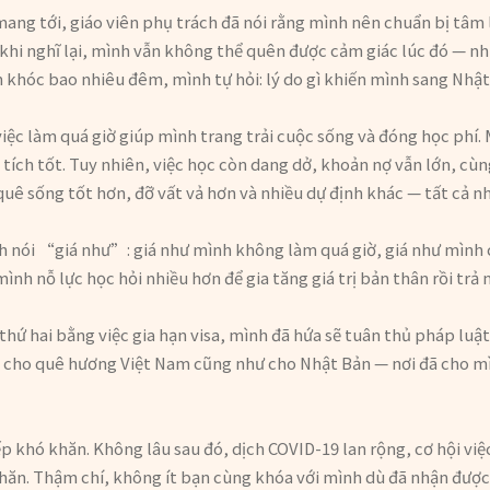
ang tới, giáo viên phụ trách đã nói rằng mình nên chuẩn bị tâm l
 khi nghĩ lại, mình vẫn không thể quên được cảm giác lúc đó — nh
 khóc bao nhiêu đêm, mình tự hỏi: lý do gì khiến mình sang Nhật
việc làm quá giờ giúp mình trang trải cuộc sống và đóng học phí.
 tích tốt. Tuy nhiên, việc học còn dang dở, khoản nợ vẫn lớn, cùn
ê sống tốt hơn, đỡ vất vả hơn và nhiều dự định khác — tất cả n
h nói “giá như”: giá như mình không làm quá giờ, giá như mình
mình nỗ lực học hỏi nhiều hơn để gia tăng giá trị bản thân rồi tr
thứ hai bằng việc gia hạn visa, mình đã hứa sẽ tuân thủ pháp luậ
trị cho quê hương Việt Nam cũng như cho Nhật Bản — nơi đã cho mì
iếp khó khăn. Không lâu sau đó, dịch COVID-19 lan rộng, cơ hội vi
 khăn. Thậm chí, không ít bạn cùng khóa với mình dù đã nhận đượ