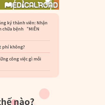
đăng ký thành viên: Nhận
ám chữa bệnh “MIỄN
t phí không?
ững công việc gì mỗi
thế nào?