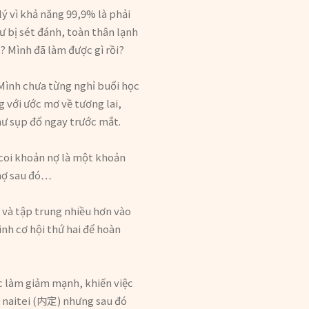
ý vì khả năng 99,9% là phải
ư bị sét đánh, toàn thân lạnh
? Mình đã làm được gì rồi?
 Mình chưa từng nghỉ buổi học
g với ước mơ về tương lai,
hư sụp đổ ngay trước mắt.
 coi khoản nợ là một khoản
ả nợ sau đó…
t và tập trung nhiều hơn vào
nh cơ hội thứ hai để hoàn
ệc làm giảm mạnh, khiến việc
c naitei (内定) nhưng sau đó