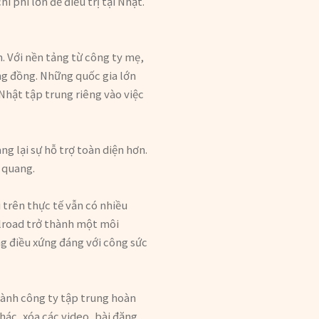
 phí lớn để điều trị tại Nhật.
. Với nền tảng từ công ty mẹ,
ộng đồng. Những quốc gia lớn
Nhật tập trung riêng vào việc
ng lại sự hỗ trợ toàn diện hơn.
 quang.
 trên thực tế vẫn có nhiều
alroad trở thành một môi
g điều xứng đáng với công sức
thành công ty tập trung hoàn
hác, xóa các video, bài đăng