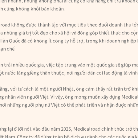
iển nhanh, nhưng không phải ai cũng có khả năng chi trả khoản chi
ình cũng không khỏi băn khoăn.
road không được thành lập với mục tiêu theo đuổi doanh thu lớn
a những giá trị tốt đẹp cho xã hội và đóng góp thiết thực cho c
àn Quốc đã có không ít công ty hỗ trợ, trong khi doanh nghiệp 
hạn chế.
n trải nhiều quốc gia, việc tập trung vào một quốc gia sẽ giúp ma
 nước láng giềng thân thuộc, nơi người dân coi lao động là vinh
ằng, với tư cách là một người Nhật, ông cảm thấy rất trăn trở khi
ọng nhân viên người Việt. Vì vậy, ông mong muốn xây dựng Medic
nơi những người phụ nữ Việt có thể phát triển và nhận được nhữn
ng lại ở lời nói. Vào đầu năm 2025, Medicalroad chính thức trở 
iệt Nam. Công ty đã dừng toàn bộ dịch vụ dành cho các quốc gia k