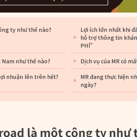
ông ty như thế nào?
Lợi ích lớn nhất khi 
hỗ trợ thông tin kh
PHÍ”
t Nam như thế nào?
Dịch vụ của MR có mấ
ợi nhuận lên trên hết?
MR đang thực hiện nh
ngày?
road là một công ty như 