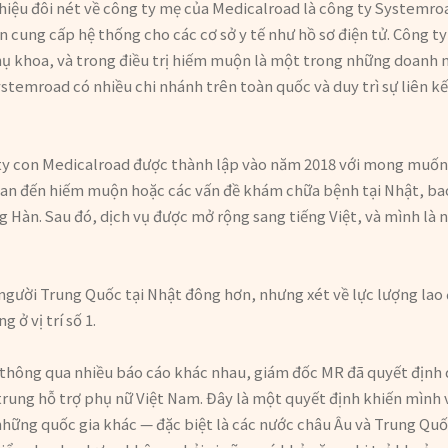
 thiệu đôi nét về công ty mẹ của Medicalroad là công ty Systemr
 cung cấp hệ thống cho các cơ sở y tế như hồ sơ điện tử. Công t
hụ khoa, và trong điều trị hiếm muộn là một trong những doanh 
stemroad có nhiều chi nhánh trên toàn quốc và duy trì sự liên kết
ty con Medicalroad được thành lập vào năm 2018 với mong muốn 
uan đến hiếm muộn hoặc các vấn đề khám chữa bệnh tại Nhật, ba
ng Hàn. Sau đó, dịch vụ được mở rộng sang tiếng Việt, và mình là
g người Trung Quốc tại Nhật đông hơn, nhưng xét về lực lượng la
g ở vị trí số 1.
à thông qua nhiều báo cáo khác nhau, giám đốc MR đã quyết định
trung hỗ trợ phụ nữ Việt Nam. Đây là một quyết định khiến mình 
những quốc gia khác — đặc biệt là các nước châu Âu và Trung Quố