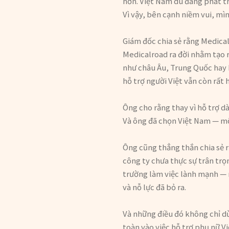
hơn. Việt Nam dù đang phát tr
Vì vậy, bên cạnh niềm vui, m
Giám đốc chia sẻ rằng Medical
Medicalroad ra đời nhằm tạo r
như châu Âu, Trung Quốc hay H
hỗ trợ người Việt vẫn còn rất 
Ông cho rằng thay vì hỗ trợ dà
Và ông đã chọn Việt Nam — một
Ông cũng thẳng thắn chia sẻ r
công ty chưa thực sự trân tr
trường làm việc lành mạnh — 
và nỗ lực đã bỏ ra.
Và những điều đó không chỉ dừ
toàn vào việc hỗ trợ phụ nữ V