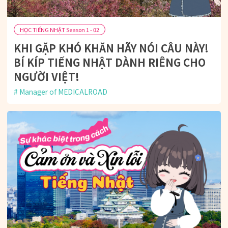
HỌC TIẾNG NHẬT Season 1 - 02
KHI GẶP KHÓ KHĂN HÃY NÓI CÂU NÀY!
BÍ KÍP TIẾNG NHẬT DÀNH RIÊNG CHO
NGƯỜI VIỆT!
Manager of MEDICALROAD