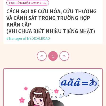
HỌC TIẾNG NHẬT Season 1 - 10
CÁCH GỌI XE CỨU HỎA, CỨU THƯƠNG
VÀ CẢNH SÁT TRONG TRƯỜNG HỢP
KHẨN CẤP
(KHI CHƯA BIẾT NHIỀU TIẾNG NHẬT)
Manager of MEDICALROAD
1