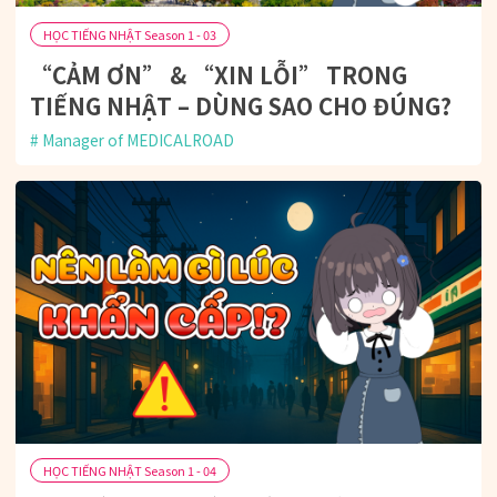
HỌC TIẾNG NHẬT Season 1 - 03
“CẢM ƠN” & “XIN LỖI” TRONG
TIẾNG NHẬT – DÙNG SAO CHO ĐÚNG?
Manager of MEDICALROAD
HỌC TIẾNG NHẬT Season 1 - 04