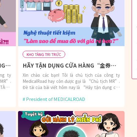
KHO TÀNG TRI TRỨC
CẨM NANG TRI THỨC CUỘC SỐNG TẠI NHẬT BẢN CỦA CHỦ TỊCH MR
HÃY TẬN DỤNG CỬA HÀNG“金券ショップ”(Kinkenshop - cửa hàng bán phiếu mua hàng)
ông ty
Xin chào các bạn! Tôi là chủ tịch của công ty
h MR”.
MedicalRoad hay còn được gọi là “Chủ tịch MR”.
 TÀNG
Đề tài của bài viết hôm nay là “Hãy tận dụng các
cửa hàng 金券ショップ”
President of MEDICALROAD