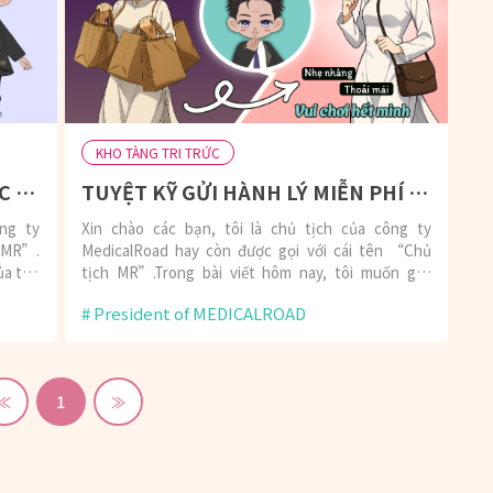
KHO TÀNG TRI TRỨC
TẦM QUAN TRỌNG CỦA THỦ TỤC NENKIN (年金 – bảo hiểm lương hưu)
TUYỆT KỸ GỬI HÀNH LÝ MIỄN PHÍ MÀ NGƯỜI NHẬT KHÔNG MUỐN CHỈ CHO BẠN!!
ông ty
Xin chào các bạn, tôi là chủ tịch của công ty
h MR”.
MedicalRoad hay còn được gọi với cái tên “Chủ
ủa thủ
tịch MR”.Trong bài viết hôm nay, tôi muốn giới
thiệu về một “Tuyệt kỹ gửi đồ miễn phí mà người
President of MEDICALROAD
Nhật không muốn chỉ cho bạn”. Tuy nhiên, tôi sẽ
chỉ cho các bạn!
1