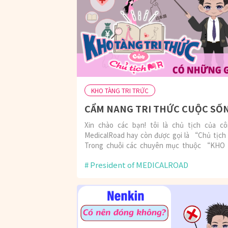
KHO TÀNG TRI TRỨC
Xin chào các bạn! tôi là chủ tịch của c
MedicalRoad hay còn được gọi là “Chủ tịc
Trong chuỗi các chuyên mục thuộc “KHO
TRI THỨC”
President of MEDICALROAD