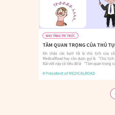
KHO TÀNG TRI TRỨC
Xin chào các bạn! tôi là chủ tịch của c
MedicalRoad hay còn được gọi là “Chủ tịc
Bài viết này có tiêu đề là “Tầm quan trọng c
tục Nenkin”
President of MEDICALROAD