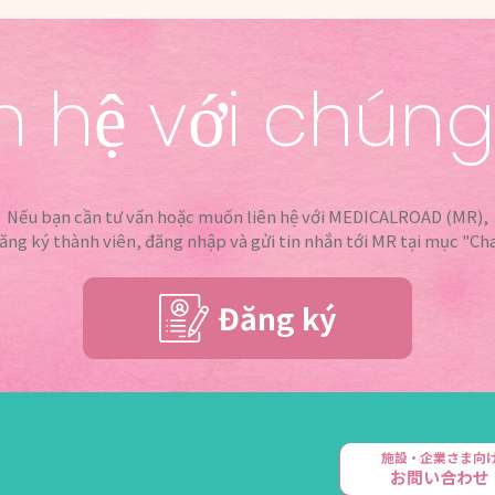
n hệ với chúng
Nếu bạn cần tư vấn hoặc muốn liên hệ với MEDICALROAD (MR),
đăng ký thành viên, đăng nhập và gửi tin nhắn tới MR tại mục "Cha
Đăng ký
施設・企業さま向
お問い合わせ