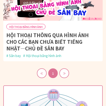
HỘI THOẠI BẰNG HÌNH ẢNH
HỘI THOẠI THÔNG QUA HÌNH ẢNH
CHO CÁC BẠN CHƯA BIẾT TIẾNG
NHẬT―CHỦ ĐỀ SÂN BAY
Sân bay
Hội thoại bằng hình ảnh
1