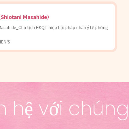
hiotani Masahide）
 Masahide_Chủ tịch HĐQT hiệp hội pháp nhân ý tế phòng
EN'S
n hệ với chúng