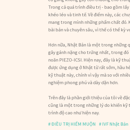
Trong cả quá trình điều trị - bao gồm lấ
khéo léo và tinh tế. Về điểm này, các ch
mang trong mình những phẩm chất đó. Kh
bài bản và chuyên sâu, vì thế có thể kỳ v
Hơn nữa, Nhật Bản là một trong những qu
gây gánh nặng cho trứng nhất, trong đó 
noãn PIEZO-ICSI. Hiện nay, đây là kỹ thuậ
được ứng dụng ở Nhật từ rất sớm, hầu hết
kỹ thuật này, chính vì vậy mà so với nhiề
nghiệm phong phú và dày dặn hơn.
Trên đây là phần giới thiệu của tôi về đ
cũng là một trong những lý do khiến kỹ
trình độ cao như hiện nay.
ĐIỀU TRỊ HIẾM MUỘN
IVF Nhật Bản