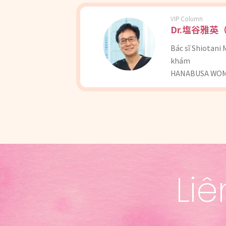
VIP Column
Dr.塩谷雅英（S
Bác sĩ Shiotani
khám
HANABUSA WOM
Liê