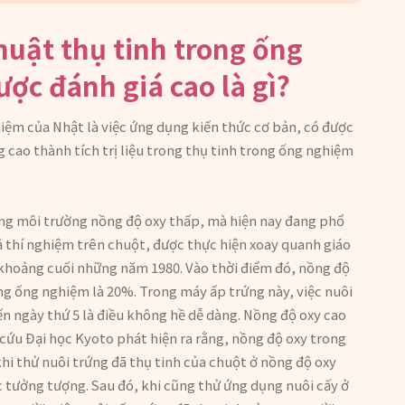
huật thụ tinh trong ống
ợc đánh giá cao là gì?
iệm của Nhật là việc ứng dụng kiến thức cơ bản, có được
g cao thành tích trị liệu trong thụ tinh trong ống nghiệm
trong môi trường nồng độ oxy thấp, mà hiện nay đang phổ
uả thí nghiệm trên chuột, được thực hiện xoay quanh giáo
o khoảng cuối những năm 1980. Vào thời điểm đó, nồng độ
ng ống nghiệm là 20%. Trong máy ấp trứng này, việc nuôi
ến ngày thứ 5 là điều không hề dễ dàng. Nồng độ oxy cao
ứu Đại học Kyoto phát hiện ra rằng, nồng độ oxy trong
hi thử nuôi trứng đã thụ tinh của chuột ở nồng độ oxy
c tưởng tượng. Sau đó, khi cũng thử ứng dụng nuôi cấy ở