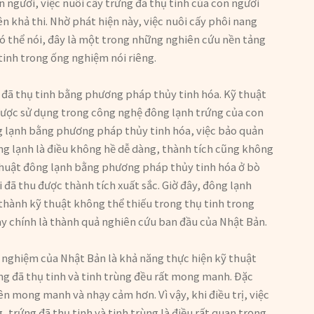
 người, việc nuôi cấy trứng đã thụ tinh của con người
n khả thi. Nhờ phát hiện này, việc nuôi cấy phôi nang
Có thể nói, đây là một trong những nghiên cứu nền tảng
tinh trong ống nghiệm nói riêng.
g đã thụ tinh bằng phương pháp thủy tinh hóa. Kỹ thuật
được sử dụng trong công nghệ đông lạnh trứng của con
ng lạnh bằng phương pháp thủy tinh hóa, việc bảo quản
g lạnh là điều không hề dễ dàng, thành tích cũng không
 thuật đông lạnh bằng phương pháp thủy tinh hóa ở bò
đã thu được thành tích xuất sắc. Giờ đây, đông lạnh
thành kỹ thuật không thể thiếu trong thụ tinh trong
y chính là thành quả nghiên cứu ban đầu của Nhật Bản.
 nghiệm của Nhật Bản là khả năng thực hiện kỹ thuật
ứng đã thụ tinh và tinh trùng đều rất mong manh. Đặc
ên mong manh và nhạy cảm hơn. Vì vậy, khi điều trị, việc
trứng đã thụ tinh và tinh trùng là điều rất quan trọng.