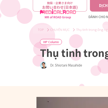
施設・企業さま向け
DỊCH
お問い合わせ(日本語)
DÀNH CHO N
MR of ROAD Group
TOP
CHUYÊN MỤC
Thụ tinh trong ống n
VIP Column
Thụ tinh tron
Dr. Shiotani Masahide