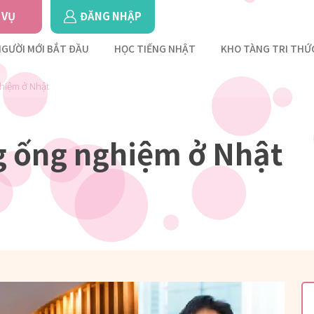
 VỤ
ĐĂNG NHẬP
GƯỜI MỚI BẮT ĐẦU
HỌC TIẾNG NHẬT
KHO TÀNG TRI THỨ
ghiệm ở Nhật
g ống nghiệm ở Nhật