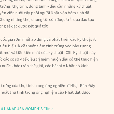
y trứng, thụ tinh, đông lạnh - đều cần những kỹ thuật
uyên viên nuôi cấy phôi người Nhật vốn bẩm sinh đã
ông những thế, chúng tôi còn được trải qua đào tạo
ọng sẽ đạt được kết quả tốt.
ốc gia sớm nhất áp dụng và phát triển các kỹ thuật ít
tiêu biểu là kỹ thuật tiêm tinh trùng vào bào tương
t mới và tiên tiến nhất của kỹ thuật ICSI. Kỹ thuật này
 các cơ sở y tế điều trị hiếm muộn đều có thể thực hiện
u nước khác trên thế giới, các bác sĩ ở Nhật có kinh
ặc trưng của thụ tinh trong ống nghiệm ở Nhật Bản. Đây
 thuật thụ tinh trong ống nghiệm của Nhật đạt được
HANABUSA WOMEN'S Clinic