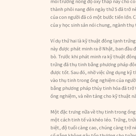
môi trường nồng độ oxy thấp này cho con
thành phôi nang đến ngày thứ 5 đã trở nê
của con người đã có một bước tiến lớn. 
của y học sinh sản nói chung, ngành thụ 
Ví dụ thứ hai là kỹ thuật đông lạnh trứn
này được phát minh ra ở Nhật, ban đầu 
bò. Trước khi phát minh ra kỹ thuật đô
trứng đã thụ tinh bằng phương pháp đôn
được tốt. Sau đó, nhờ việc ứng dụng kỹ
vào thụ tinh trong ống nghiệm của người 
bằng phương pháp thủy tinh hóa đã trở 
ống nghiệm, và nền tảng cho kỹ thuật nà
Một đặc trưng nữa về thụ tinh trong ống
một cách tinh tế và khéo léo. Trứng, tr
biệt, độ tuổi càng cao, chúng càng trở n
cố gắng không gây tổn thương cho trứng, 