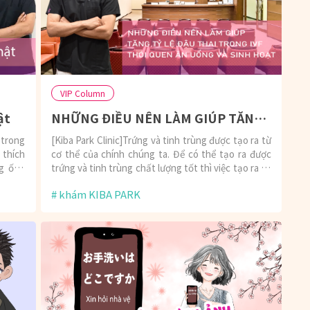
VIP Column
ật
NHỮNG ĐIỀU NÊN LÀM GIÚP TĂNG TỶ LỆ ĐẬU THAI TRONG THỤ TINH ỐNG NGHIỆM - THÓI QUEN ĂN UỐNG VÀ SINH HOẠT
 trong
[Kiba Park Clinic]Trứng và tinh trùng được tạo ra từ
 thích
cơ thể của chính chúng ta. Để có thể tạo ra được
ng ống
trứng và tinh trùng chất lượng tốt thì việc tạo ra cơ
thể khỏe mạnh trong việc điều trị hiếm muộn là điều
khám KIBA PARK
cần được học tập.