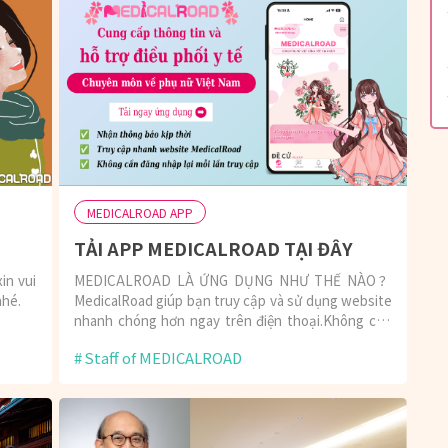
MEDICALROAD APP
U
TẢI APP MEDICALROAD TẠI ĐÂY
in vui
MEDICALROAD LÀ ỨNG DỤNG NHƯ THẾ NÀO？
nhé.
MedicalRoad giúp bạn truy cập và sử dụng website
nhanh chóng hơn ngay trên điện thoại.Không cần
mở trình duyệt hay đăng nhập lại mỗi lần, bạn chỉ
Staff of MEDICALROAD
cần mở app là có thể sử dụng ngay — tiện lợi và tiết
kiệm thời gian hơn.