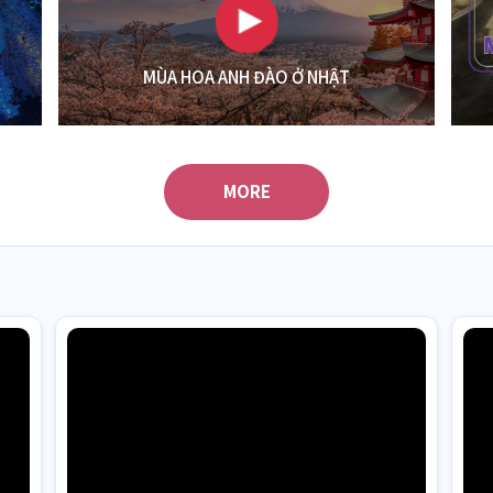
MÙA HOA ANH ĐÀO Ở NHẬT
MORE