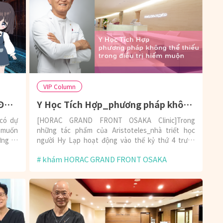
VIP Column
CỤM TỪ TIẾNG NHẬT CẦN NHỚ ĐẦU TIÊN TRƯỚC KHI SANG NHẬT!
Y Học Tích Hợp_phương pháp không thể thiếu trong điều trị hiếm muộn
có dự
[HORAC GRAND FRONT OSAKA Clinic]Trong
g muốn
những tác phẩm của Aristoteles_nhà triết học
ững từ
người Hy Lạp hoạt động vào thế kỷ thứ 4 trước
công nguyên, đã mô tả chi tiết hình thái của tất cả
khám HORAC GRAND FRONT OSAKA
cơ quan của con người cùng với 520