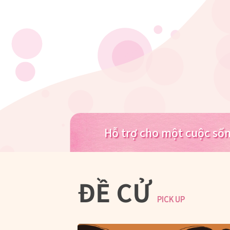
Hỗ trợ cho một cuộc số
ĐỀ CỬ
PICK UP