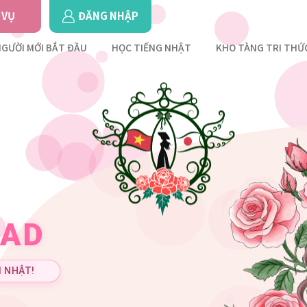
 VỤ
ĐĂNG NHẬP
GƯỜI MỚI BẮT ĐẦU
HỌC TIẾNG NHẬT
KHO TÀNG TRI THỨ
OAD
 NHẬT!