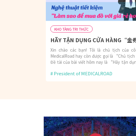
KHO TÀNG TRI THỨC
Xin chào các bạn! Tôi là chủ tịch của c
MedicalRoad hay còn được gọi là “Chủ tịc
Đề tài của bài viết hôm nay là “Hãy tận dụ
cửa hàng 金券ショップ”Chắc hẳn các bạn đề
President of MEDICALROAD
thấy vui vẻ, nếu mua được đồ với giá rẻ hơn dù
một chút chứ nhỉ?