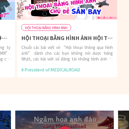
HỘI THOẠI BẰNG HÌNH ẢNH
HÃY TẬN DỤNG CỬA HÀNG“金券ショップ”(Kinkenshop - cửa hàng bán phiếu mua hàng).
HỘI THOẠI BẰNG HÌNH ẢNH HỘI THOẠI THÔNG QUA HÌNH ẢNH CHO CÁC BẠN CHƯA BIẾT TIẾNG NHẬT―CHỦ ĐỀ SÂN BAY.
ông ty
Chuỗi các bài viết về “Hội thoại thông qua hình
h MR”.
ảnh” dành cho các bạn không nói được tiếng
ng các
Nhật, các bài viết sẽ đăng tải những hình ảnh có
u cảm
chứa những đoạn văn theo
President of MEDICALROAD
 chỉ là