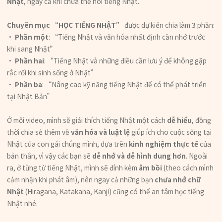
Nhật
, ngay cả khi chưa thể nói tiếng Nhật.
Chuyên mục “HỌC TIẾNG NHẬT”
được dự kiến chia làm 3 phần:
・
Phần một
: “Tiếng Nhật và văn hóa nhất định cần nhớ trước
khi sang Nhật”
・
Phần hai
: “Tiếng Nhật và những điều cần lưu ý để không gặp
rắc rối khi sinh sống ở Nhật”
・
Phần ba
: “Nâng cao kỹ năng tiếng Nhật để có thể phát triển
tại Nhật Bản”
Ở mỗi video, mình sẽ giải thích tiếng Nhật một cách
dễ hiểu
, đồng
thời chia sẻ thêm về
văn hóa và luật lệ
giúp ích cho cuộc sống tại
Nhật của con gái chúng mình, dựa trên
kinh nghiệm thực tế
của
bản thân, vì vậy các bạn sẽ
dễ nhớ và dễ hình dung hơn
. Ngoài
ra, ở từng từ tiếng Nhật, mình sẽ đính kèm
âm bồi
(theo cách mình
cảm nhận khi phát âm), nên ngay cả những bạn
chưa nhớ chữ
Nhật
(Hiragana, Katakana, Kanji) cũng có thể an tâm học tiếng
Nhật nhé.