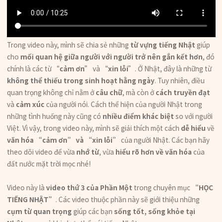
Trong video này, mình sẽ chia sẻ những
từ vựng tiếng Nhật
giúp
cho
mối quan hệ giữa người với người trở nên gắn kết hơn
, đó
chính là các từ “
cảm ơn
” và “
xin lỗi
”. Ở Nhật, đây là những từ
không thể thiếu trong sinh hoạt hằng ngày
. Tuy nhiên, điều
quan trọng không chỉ nằm ở
câu chữ
, mà còn ở
cách truyền đạt
và
cảm xúc
của người nói. Cách thể hiện của người Nhật trong
những tình huống này cũng có
nhiều điểm khác biệt
so với người
Việt. Vì vậy, trong video này, mình sẽ giải thích một cách
dễ hiểu
về
văn hóa “cảm ơn” và “xin lỗi”
của người Nhật. Các bạn hãy
theo dõi video để vừa
nhớ từ
, vừa
hiểu rõ hơn về văn hóa
của
đất nước mặt trời mọc nhé!
Video này là
video thứ 3 của Phần Một
trong chuyên mục
“HỌC
TIẾNG NHẬT”
. Các video thuộc phần này sẽ giới thiệu những
cụm từ quan trọng
giúp các bạn
sống tốt, sống khỏe tại