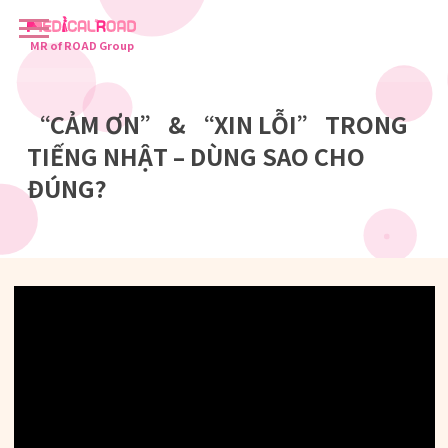
MR of ROAD Group
“CẢM ƠN” & “XIN LỖI” TRONG
TIẾNG NHẬT – DÙNG SAO CHO
ĐÚNG?