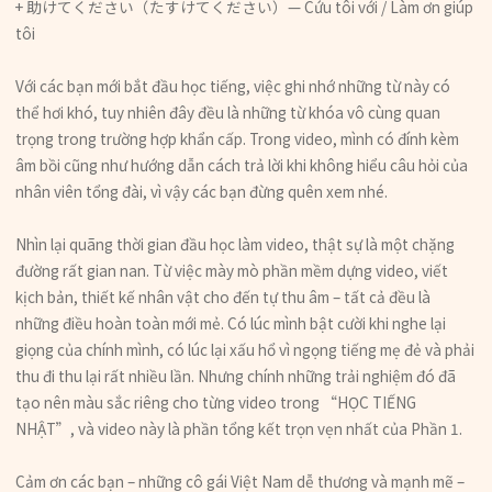
+ 助けてください（たすけてください）— Cứu tôi với / Làm ơn giúp
tôi
Với các bạn mới bắt đầu học tiếng, việc ghi nhớ những từ này có
thể hơi khó, tuy nhiên đây đều là những từ khóa vô cùng quan
trọng trong trường hợp khẩn cấp. Trong video, mình có đính kèm
âm bồi cũng như hướng dẫn cách trả lời khi không hiểu câu hỏi của
nhân viên tổng đài, vì vậy các bạn đừng quên xem nhé.
Nhìn lại quãng thời gian đầu học làm video, thật sự là một chặng
đường rất gian nan. Từ việc mày mò phần mềm dựng video, viết
kịch bản, thiết kế nhân vật cho đến tự thu âm – tất cả đều là
những điều hoàn toàn mới mẻ. Có lúc mình bật cười khi nghe lại
giọng của chính mình, có lúc lại xấu hổ vì ngọng tiếng mẹ đẻ và phải
thu đi thu lại rất nhiều lần. Nhưng chính những trải nghiệm đó đã
tạo nên màu sắc riêng cho từng video trong “HỌC TIẾNG
NHẬT”, và video này là phần tổng kết trọn vẹn nhất của Phần 1.
Cảm ơn các bạn – những cô gái Việt Nam dễ thương và mạnh mẽ –