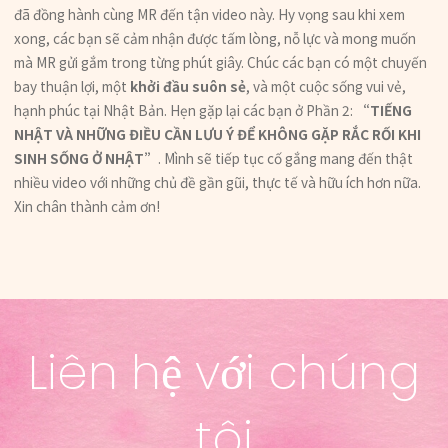
đã đồng hành cùng MR đến tận video này. Hy vọng sau khi xem
xong, các bạn sẽ cảm nhận được tấm lòng, nỗ lực và mong muốn
mà MR gửi gắm trong từng phút giây. Chúc các bạn có một chuyến
bay thuận lợi, một
khởi đầu suôn sẻ
, và một cuộc sống vui vẻ,
hạnh phúc tại Nhật Bản. Hẹn gặp lại các bạn ở Phần 2:
“TIẾNG
NHẬT VÀ NHỮNG ĐIỀU CẦN LƯU Ý ĐỂ KHÔNG GẶP RẮC RỐI KHI
SINH SỐNG Ở NHẬT”
. Mình sẽ tiếp tục cố gắng mang đến thật
nhiều video với những chủ đề gần gũi, thực tế và hữu ích hơn nữa.
Xin chân thành cảm ơn!
Liên hệ với chúng
tôi