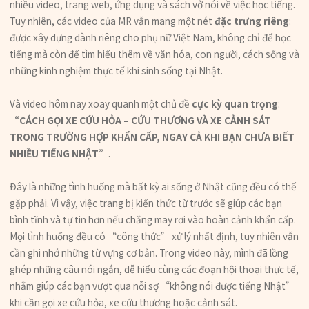
nhiều video, trang web, ứng dụng và sách vở nói về việc học tiếng.
Tuy nhiên, các video của MR vẫn mang một nét
đặc trưng riêng
:
được xây dựng dành riêng cho phụ nữ Việt Nam, không chỉ để học
tiếng mà còn để tìm hiểu thêm về văn hóa, con người, cách sống và
những kinh nghiệm thực tế khi sinh sống tại Nhật.
Và video hôm nay xoay quanh một chủ đề
cực kỳ quan trọng
:
“CÁCH GỌI XE CỨU HỎA – CỨU THƯƠNG VÀ XE CẢNH SÁT
TRONG TRƯỜNG HỢP KHẨN CẤP, NGAY CẢ KHI BẠN CHƯA BIẾT
NHIỀU TIẾNG NHẬT”
.
Đây là những tình huống mà bất kỳ ai sống ở Nhật cũng đều có thể
gặp phải. Vì vậy, việc trang bị kiến thức từ trước sẽ giúp các bạn
bình tĩnh và tự tin hơn nếu chẳng may rơi vào hoàn cảnh khẩn cấp.
Mọi tình huống đều có “công thức” xử lý nhất định, tuy nhiên vẫn
cần ghi nhớ những từ vựng cơ bản. Trong video này, mình đã lồng
ghép những câu nói ngắn, dễ hiểu cùng các đoạn hội thoại thực tế,
nhằm giúp các bạn vượt qua nỗi sợ “không nói được tiếng Nhật”
khi cần gọi xe cứu hỏa, xe cứu thương hoặc cảnh sát.