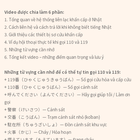
Video được chia làm 6 phần:
1. Tổng quan về hệ thống liên lạc khẩn cấp ở Nhật
2. Cách liên hệ và cách trả lời khi không biết tiếng Nhật
3. Giới thiệu các thiết bị sơ cứu khẩn cấp
4. Ví dụ hội thoại thực tế khi gọi 110 và 119
5. Những từ vựng cần nhớ
6. Tổng kết video – những điểm quan trọng và lưu ý
Những từ vựng cần nhớ để có thể tự tin gọi 110 và 119:
+ 119番（ひゃくじゅうきゅうばん）— Số gọi cứu hỏa và cấp cứu
+ 110番（ひゃくじゅうばん）— Số gọi cảnh sát
+ 呼んでください（よんでください）— Hãy gọi giúp tôi / Làm ơn
gọi
+ 警察（けいさつ）— Cảnh sát
+ 交番（こうばん）— Trạm cảnh sát nhỏ (kōban)
+ 駐在所（ちゅうざいしょ）— Đồn cảnh sát khu vực
+ 火事（かじ）— Cháy / Hỏa hoạn
+ 燃えています（もえています）— Đang cháy