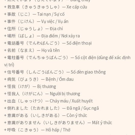
+ 救急車（きゅうきゅうしゃ）— Xe cấp cứu
+ 事故（じこ）— Tai nạn / Sự cố
+ 事件（じけん）— Vụ việc / Vụ án
+ 住所（じゅうしょ）— Địa chỉ
+ 場所（ばしょ）— Địa điểm / Nơi xảy ra
+ 電話番号（でんわばんごう）— Số điện thoại
+ 名前（なまえ）— Họ và tên
+ 電柱番号（でんちゅうばんごう）— Số cột điện (dùng để xác định
vị trí)
+ 信号番号（しんごうばんごう）— Số đèn giao thông
+ 病気（びょうき）— Bệnh / Ốm đau
+ 怪我（けが）— Bị thương
+ 怪我人（けがにん）— Người bị thương
+ 出血（しゅっけつ）— Chảy máu / Xuất huyết
+ 倒れました（たおれました）— Đã ngã / Gục ngã
+ 意識がある（いしきがある）— Còn ý thức
+ 意識がありません（いしきがありません）— Mất ý thức
+ 呼吸（こきゅう）— Hô hấp / Thở